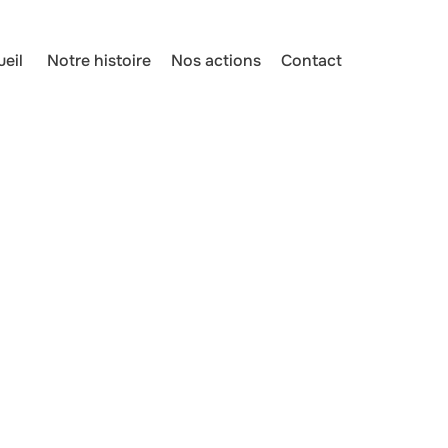
eil 
Notre histoire
Nos actions
Contact